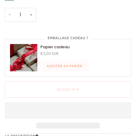
ou
indisponible
−
+
EMBALLAGE CADEAU ?
Papier cadeau
€2,00 EUR
AJOUTER AU PANIER
ÉPUISÉ
•
59 €
LA DESCRIPTION