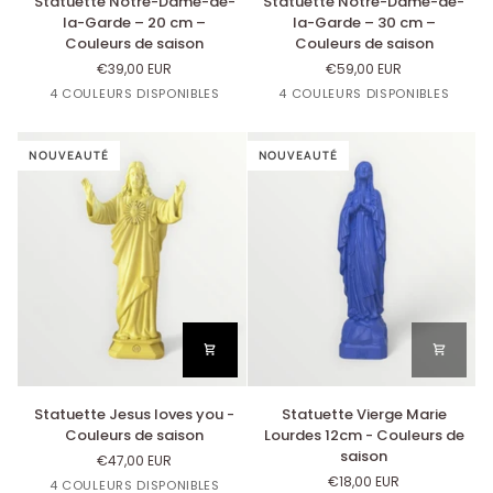
Statuette Notre-Dame-de-
Statuette Notre-Dame-de-
Notre-
Notre-
la-Garde – 20 cm –
la-Garde – 30 cm –
Dame-
Dame-
Couleurs de saison
Couleurs de saison
de-
de-
€39,00 EUR
€59,00 EUR
la-
la-
Jaune
Orangette
Bleu
Corail
Jaune
Orange
Bleu
Corail
4 COULEURS DISPONIBLES
4 COULEURS DISPONIBLES
Garde
Garde
Citron
Lavande
Citron
Lavande
–
–
20
30
cm
NOUVEAUTÉ
cm
NOUVEAUTÉ
–
–
Couleurs
Couleurs
de
de
saison
saison
Statuette
Statuette
Statuette Jesus loves you -
Statuette Vierge Marie
Jesus
Vierge
Couleurs de saison
Lourdes 12cm - Couleurs de
loves
Marie
saison
€47,00 EUR
you
Lourdes
€18,00 EUR
Bleu
Orange
Jaune
Corail
4 COULEURS DISPONIBLES
-
12cm