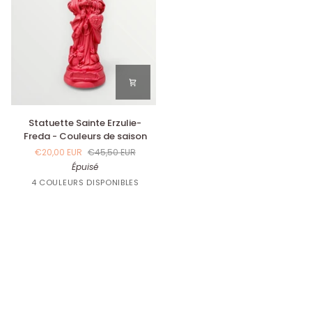
Statuette
Statuette Sainte Erzulie-
Sainte
Freda - Couleurs de saison
Erzulie-
€20,00 EUR
€45,50 EUR
Freda
Épuisé
-
Corail
Jaune
Orangette
Bleu
Couleurs
4 COULEURS DISPONIBLES
Citron
Lavande
de
saison