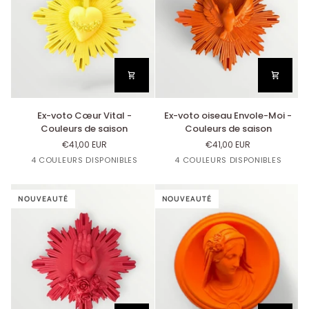
Ex-
Ex-
Ex-voto Cœur Vital -
Ex-voto oiseau Envole-Moi -
voto
voto
Couleurs de saison
Couleurs de saison
Cœur
oiseau
€41,00 EUR
€41,00 EUR
Vital
Envole-
Bleu
Orange
Jaune
Corail
Bleu
Jaune
Orange
Corail
4 COULEURS DISPONIBLES
4 COULEURS DISPONIBLES
-
Moi
Lavande
Mandarine
Citron
Lavande
Citron
Mandarine
Couleurs
-
de
Couleurs
saison
NOUVEAUTÉ
de
NOUVEAUTÉ
saison