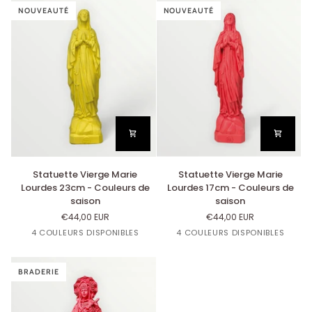
saison
NOUVEAUTÉ
saison
NOUVEAUTÉ
Statuette
Statuette
Statuette Vierge Marie
Statuette Vierge Marie
Vierge
Vierge
Lourdes 23cm - Couleurs de
Lourdes 17cm - Couleurs de
Marie
Marie
saison
saison
Lourdes
Lourdes
€44,00 EUR
€44,00 EUR
23cm
17cm
Jaune
Orangette
Bleu
Corail
Jaune
Orangette
Bleu
Corail
4 COULEURS DISPONIBLES
4 COULEURS DISPONIBLES
-
-
Citron
Lavande
Citron
Lavande
Couleurs
Couleurs
de
de
saison
BRADERIE
saison