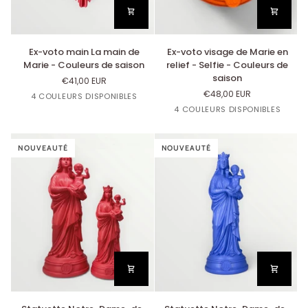
Ex-
Ex-
Ex-voto main La main de
Ex-voto visage de Marie en
voto
voto
Marie - Couleurs de saison
relief - Selfie - Couleurs de
main
visage
saison
€41,00 EUR
La
de
€48,00 EUR
Bleu
Orange
Jaune
Corail
4 COULEURS DISPONIBLES
main
Marie
Lavande
Mandarine
Citron
Jaune
Orangette
Bleu
Corail
4 COULEURS DISPONIBLES
de
en
Citron
Lavande
Marie
relief
-
-
Couleurs
NOUVEAUTÉ
Selfie
NOUVEAUTÉ
de
-
saison
Couleurs
de
saison
Statuette
Statuette