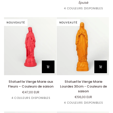
Lavande
Mandarine
Citron
Épuisé
Couleurs
-
Jaune
Orangette
Bleu
Corail
de
Couleurs
4 COULEURS DISPONIBLES
Citron
Lavande
saison
de
saison
NOUVEAUTÉ
NOUVEAUTÉ
Statuette
Statuette
Statuette Vierge Marie aux
Statuette Vierge Marie
Vierge
Vierge
Fleurs – Couleurs de saison
Lourdes 30cm - Couleurs de
Marie
Marie
saison
€47,00 EUR
aux
Lourdes
€56,00 EUR
Jaune
Corail
Orange
Bleu
4 COULEURS DISPONIBLES
Fleurs
30cm
Citron
Lavande
Jaune
Orangette
Corail
Bleu
4 COULEURS DISPONIBLES
–
-
Citron
Lavande
Couleurs
Couleurs
de
de