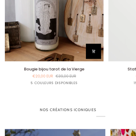
Bougie
Statuette
Bougie bijou tarot de la Vierge
Stat
bijou
Sainte
€20,00 EUR
€39,00 EUR
tarot
Erzulie-
Lin
Bleu
Bleu
Jaune
Rouge
5 COULEURS DISPONIBLES
1
de
Freda
Gloria
Marine
Curry
Bordeaux
la
Vierge
NOS CRÉATIONS ICONIQUES