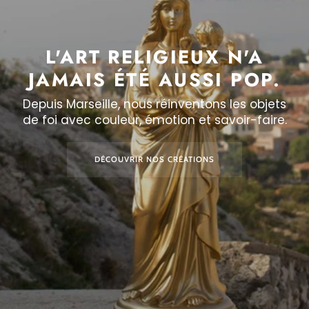
L'ART RELIGIEUX N'A
JAMAIS ÉTÉ AUSSI POP.
Depuis Marseille, nous réinventons les objets
de foi avec couleur, émotion et savoir-faire.
DÉCOUVRIR NOS CRÉATIONS