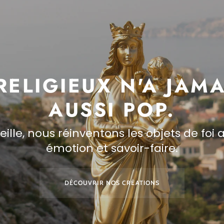
 RELIGIEUX N'A JAMA
AUSSI POP.
ille, nous réinventons les objets de foi 
émotion et savoir-faire.
DÉCOUVRIR NOS CRÉATIONS