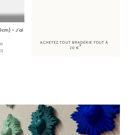
R
0cm) - J'ai
ACHETEZ TOUT BRADERIE TOUT À
UR
20 €
leu
ES
e
plash