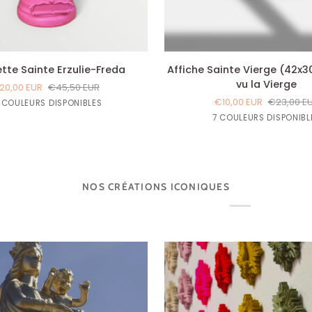
AJOUTER AU PANIER
AJOUTER AU PANIE
Affiche
tte Sainte Erzulie-Freda
Affiche Sainte Vierge (42x3
Sainte
vu la Vierge
20,00 EUR
€45,50 EUR
Vierge
€10,00 EUR
€23,00 E
r
Cuivre
Argent
Rouge
ROSE
 COULEURS DISPONIBLES
(42x30cm)
Carmin
PINK
Rouge
Orange
Vert
Vert
B
7 COULEURS DISPONIBL
-
Bordeaux
Kaki
Jungl
S
J'ai
vu
la
Vierge
NOS CRÉATIONS ICONIQUES