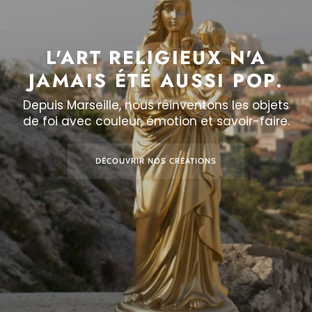
L'ART RELIGIEUX N'A
JAMAIS ÉTÉ AUSSI POP.
Depuis Marseille, nous réinventons les objets
de foi avec couleur, émotion et savoir-faire.
DÉCOUVRIR NOS CRÉATIONS