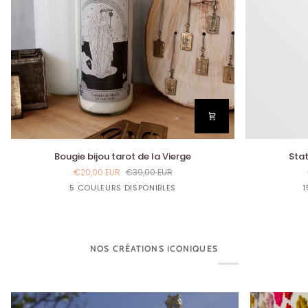
Bougie
Statuette
Bougie bijou tarot de la Vierge
Stat
bijou
Sainte
€20,00 EUR
€39,00 EUR
tarot
Erzulie-
Lin
Bleu
Bleu
Jaune
Rouge
5 COULEURS DISPONIBLES
1
de
Freda
Gloria
Marine
Curry
Bordeaux
la
Vierge
NOS CRÉATIONS ICONIQUES