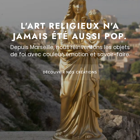
L'ART RELIGIEUX N'A
JAMAIS ÉTÉ AUSSI POP.
Depuis Marseille, nous réinventons les objets
de foi avec couleur, émotion et savoir-faire.
DÉCOUVRIR NOS CRÉATIONS