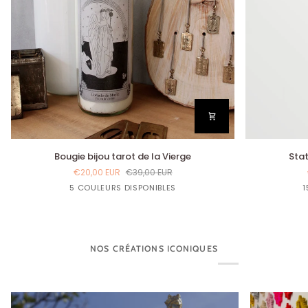
Bougie
Statuette
Bougie bijou tarot de la Vierge
Stat
bijou
Sainte
€20,00 EUR
€39,00 EUR
tarot
Erzulie-
Lin
Bleu
Bleu
Jaune
Rouge
5 COULEURS DISPONIBLES
1
de
Freda
Gloria
Marine
Curry
Bordeaux
la
Vierge
NOS CRÉATIONS ICONIQUES