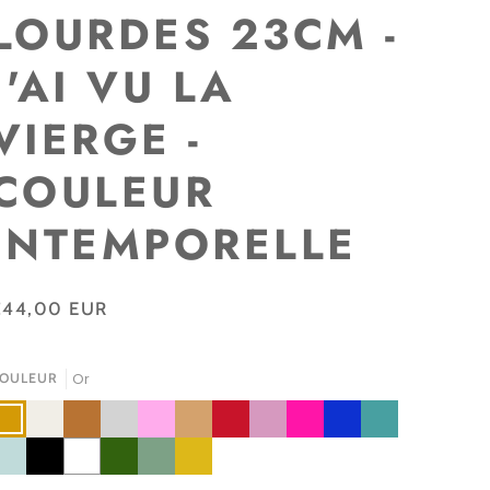
LOURDES 23CM -
J'AI VU LA
VIERGE -
COULEUR
INTEMPORELLE
€44,00 EUR
Or
OULEUR
r
Lin
Cuivre
Argent
Rose
Beige
Rouge
Rose
ROSE
Bleu
Bleu
Bazooka
Nut's
Carmin
Poudré
PINK
indigo
Splash
leu
Noir
Blanc
Vert
Vert
Jaune
uage
Jungle
Olive
Curry