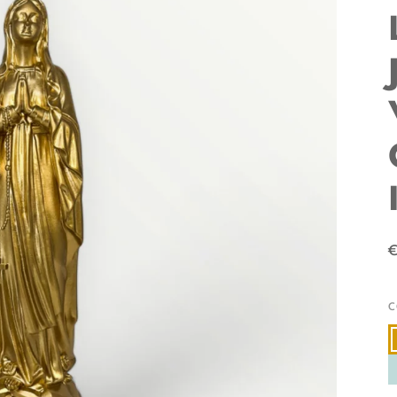
C
O
B
N