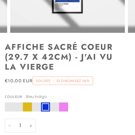
AFFICHE SACRÉ COEUR
(29.7 X 42CM) - J'AI VU
LA VIERGE
€10,00 EUR
SOLDES
•
ÉCONOMISEZ
56%
Bleu Indigo
COULEUR
Rose
Rouge
Jaune
Bleu
Bleu
Vert
Violet
Pink
Carmin
Curry
Nuage
Indigo
Emeraude
−
+