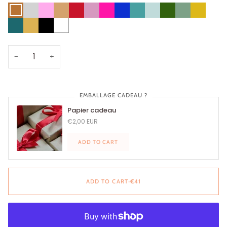
Cuivre
Argent
Rose
Beige
Rouge
Rose
ROSE
Bleu
Bleu
Bleu
Vert
Vert
Jaune
Bazooka
Nut's
Carmin
Poudré
PINK
indigo
Splash
Nuage
Jungle
Olive
Curry
Bleu
Or
Noir
Blanc
Gloria
−
+
EMBALLAGE CADEAU ?
Papier cadeau
€2,00 EUR
ADD TO CART
ADD TO CART
•
€41